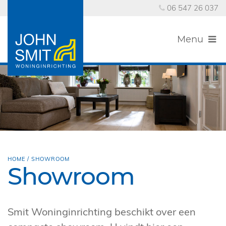
06 547 26 037
Menu
HOME
/
SHOWROOM
Showroom
Smit Woninginrichting beschikt over een