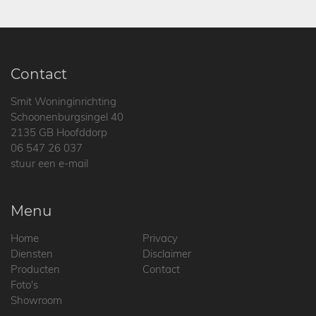
Contact
Smit Woninginrichting
Schoonenburgsingel 40
2135 GB Hoofddorp
06 547 26 037
stuur een e-mail
Menu
Home
Privacy
Diensten
Disclaimer
Producten
Contact
Foto's
Showroom